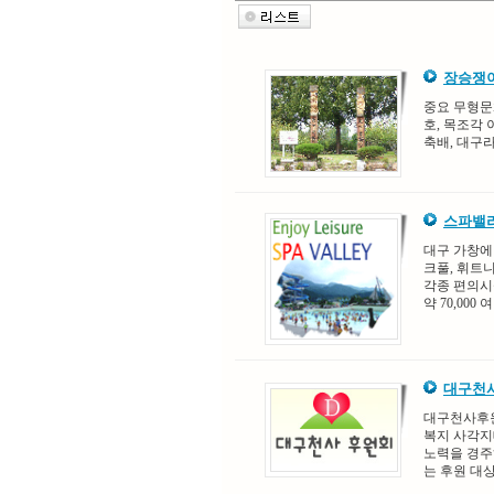
장승쟁이
중요 무형문화
호, 목조각
축배, 대구
스파밸
대구 가창에
크풀, 휘트
각종 편의시
약 70,000
대구천
대구천사후원
복지 사각지
노력을 경주
는 후원 대상