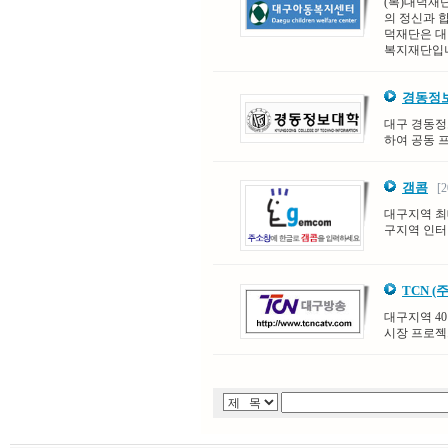
(복)대덕재
의 정신과 
덕재단은 대
복지재단입
경동정
대구 경동정
하여 공동 
갬콤
[20
대구지역 최
구지역 인터
TCN 
대구지역 4
시장 프로젝