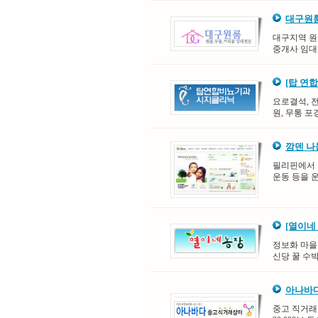
대구원
대구지역 원룸
중개사 임대
[탑 연
요로결석, 
원, 무통 포
깜덴 
필리핀에서 
운동 등을 
[열이네
정보화 마을
신당 꿀 수박
아나바
중고 직거래