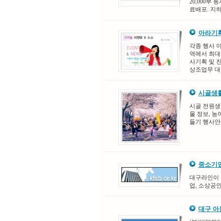
20,000부
료배포. 지하
아라기획
각종 행사 이
역에서 최대
사기획 및 진
상조업무 대행
시골생활
시골 전원생활
물 정보, 농
들기 행사안
중소기업
대구라인이 
업, 소상공
대구 