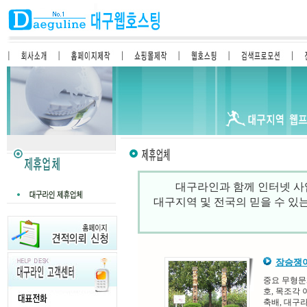
대구라인과 함께 인터넷 사
대구지역 및 전국의 믿을 수 있
장승쟁이
중요 무형문화
호, 목조각
축배, 대구