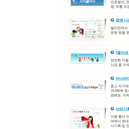
요로결석, 
원, 무통 포
깜덴 
필리핀에서 
운동 등을 
[열이네
정보화 마을
신당 꿀 수박
아나바
중고 직거래
20,000부
료배포. 지하
아라기획
각종 행사 이
역에서 최대
사기획 및 진