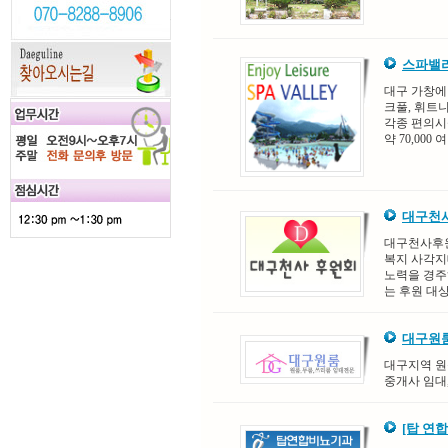
스파밸
대구 가창에
크풀, 휘트
각종 편의시
약 70,000
대구천
대구천사후원
복지 사각지
노력을 경주
는 후원 대상
대구원
대구지역 원룸
중개사 임대
[탑 연