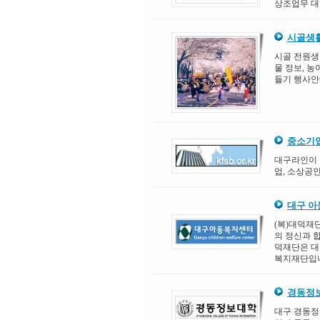
상조업무 대행
시골생활
시골 전원생활
물 정보, 농
들기 행사안
중소기업
대구라인이 
업, 소상공
대구 
(복)대덕재
의 정신과 
덕재단은 대
복지재단입
경동정
대구 경동정