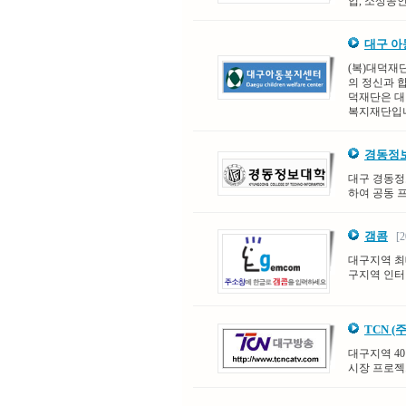
업, 소상공
대구 
(복)대덕재
의 정신과 
덕재단은 대
복지재단입
경동정
대구 경동정
하여 공동 
갬콤
[20
대구지역 최
구지역 인터
TCN 
대구지역 4
시장 프로젝