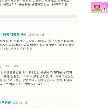
필리핀에서 깜덴나눔병원, 깜덴영성사관학교, 단기선교
팀, 생명살리기 운동 등을 운영하고 있는 사회복지기관
, 타목 김종흥 선생
[2006-02-10]
재 69호, 하회 별신굿탈놀이 이수자, 중요 무형문화재 108
 이수자, 엘리자베스 영국 여왕 하회마을 방문시 공연 및 생일
라인 대표 호명식 축하 참석
리
[2005-12-01]
 위치한 관광호텔, 제3세대 건강 온천욕, 레져타운, 워터파
니스클럽, 찜질방, 스파메디센터, 연회장, 패스트푸드 전문점,
설 등으로 구성된 동양 최대의 온천장입니다. 현재 회원수
 여명으로 여름철 하루 방문자가 약 5만...
사후원회
[2005-11-08]