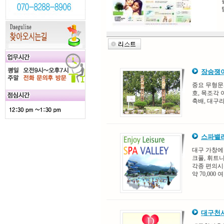
장승쟁이
중요 무형문화
호, 목조각
축배, 대구
스파밸
대구 가창에
크풀, 휘트
각종 편의시
약 70,000
대구천