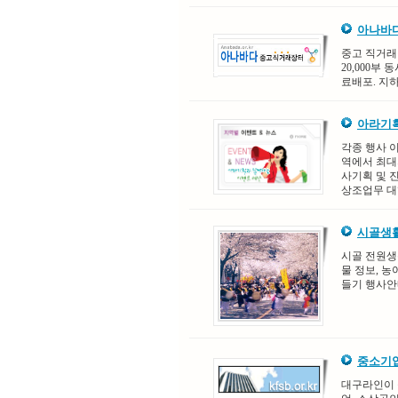
아나바
중고 직거래
20,000부
료배포. 지하
아라기획
각종 행사 이
역에서 최대
사기획 및 진
상조업무 대행
시골생활
시골 전원생활
물 정보, 농
들기 행사안
중소기업
대구라인이 