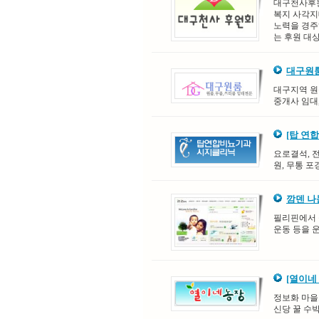
대구천사후원
복지 사각지
노력을 경주
는 후원 대상
대구원
대구지역 원룸
중개사 임대
[탑 연
요로결석, 
원, 무통 포
깜덴 
필리핀에서 
운동 등을 
[열이네
정보화 마을
신당 꿀 수박