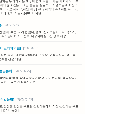
회는 우리가 사는 세상이 함께 더불어 사는 사회가 되도록
대에 놓여있는 어려운 분들을 발굴하고 지원하는데 최선의
하고 있습니다. *[지원 대상] -대구지역에 주소지를 두고 있
자에 한해 지원 -정부에서 지원...
룸
[2005-07-22]
임대, 투룸, 쓰리룸 임대, 월세, 전세포탈사이트, 직거래,
, 주택임대차 계약정보, 대구지하철노선 정보 제공
합비뇨기과의원]
[2005-07-14]
전립선 튜나, 귀두/음경확대술, 조루증, 여성요실금, 정관복
경수술 전문 의원.
나눔공동체
[2005-06-25]
깜덴나눔병원, 깜덴영성사관학교, 단기선교팀, 생명살리기
운영하고 있는 사회복지기관
 수박농장]
[2005-02-02]
로 선정된 달성군 옥포면 신당마을에서 직접 생산하는 옥포
 [열이네농장]