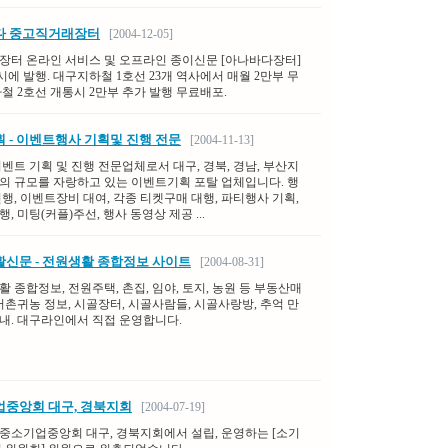
다 중고직거래장터
[2004-12-05]
장터 온라인 서비스 및 오프라인 종이신문 [아나바다장터]
 동시에 발행. 대구지하철 1호선 23개 역사에서 매월 2만부 무
철 2호선 개통시 2만부 추가 발행 무료배포.
 - 이벤트행사 기획및 진행 전문
[2004-11-13]
벤트 기획 및 진행 전문업체로서 대구, 경북, 경남, 부산지
의 규모를 자랑하고 있는 이벤트기획 포탈 업체입니다. 행
행, 이벤트장비 대여, 각종 티켓구매 대행, 파티행사 기획,
, 미팅(커플)주선, 행사 동영상 제공 ...
신문 - 전원생활 종합정보 사이트
[2004-08-31]
 종합정보, 전원주택, 촌집, 임야, 토지, 농원 등 부동산매
어촌귀농 정보, 시골장터, 시골사람들, 시골사랑방, 추억 만
내. 대구라인에서 직접 운영합니다.
중앙회 대구, 경북지회
[2004-07-19]
중소기업중앙회 대구, 경북지회에서 설립, 운영하는 [소기