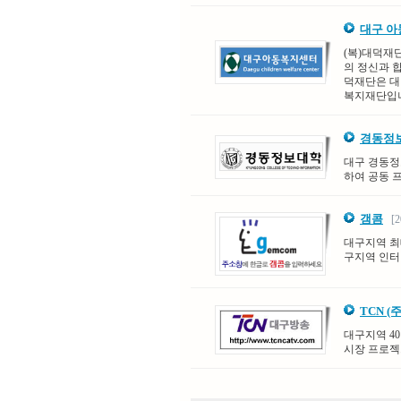
대구 
(복)대덕재
의 정신과 
덕재단은 대
복지재단입
경동정
대구 경동정
하여 공동 
갬콤
[20
대구지역 최
구지역 인터
TCN 
대구지역 4
시장 프로젝