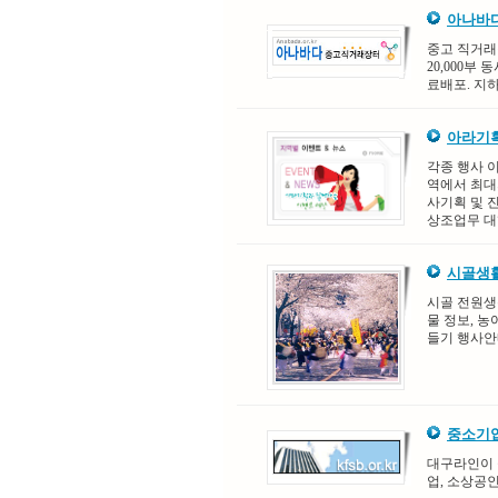
아나바
중고 직거래
20,000부
료배포. 지하
아라기획
각종 행사 이
역에서 최대
사기획 및 진
상조업무 대행
시골생활
시골 전원생활
물 정보, 농
들기 행사안
중소기업
대구라인이 
업, 소상공