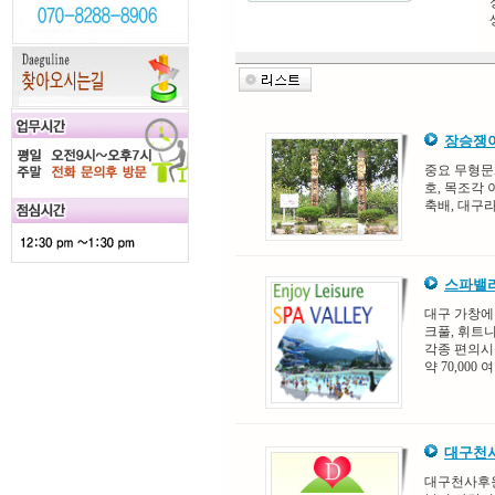
장승쟁이
중요 무형문화
호, 목조각
축배, 대구
스파밸
대구 가창에
크풀, 휘트
각종 편의시
약 70,000
대구천
대구천사후원