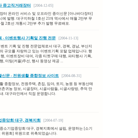
다 중고직거래장터
[2004-12-05]
장터 온라인 서비스 및 오프라인 종이신문 [아나바다장터]
 동시에 발행. 대구지하철 1호선 23개 역사에서 매월 2만부 무
철 2호선 개통시 2만부 추가 발행 무료배포.
 - 이벤트행사 기획및 진행 전문
[2004-11-13]
벤트 기획 및 진행 전문업체로서 대구, 경북, 경남, 부산지
의 규모를 자랑하고 있는 이벤트기획 포탈 업체입니다. 행
행, 이벤트장비 대여, 각종 티켓구매 대행, 파티행사 기획,
, 미팅(커플)주선, 행사 동영상 제공 ...
신문 - 전원생활 종합정보 사이트
[2004-08-31]
 종합정보, 전원주택, 촌집, 임야, 토지, 농원 등 부동산매
어촌귀농 정보, 시골장터, 시골사람들, 시골사랑방, 추억 만
내. 대구라인에서 직접 운영합니다.
중앙회 대구, 경북지회
[2004-07-19]
중소기업중앙회 대구, 경북지회에서 설립, 운영하는 [소기
인 위원회] 위원으로 위촉되었습니다.