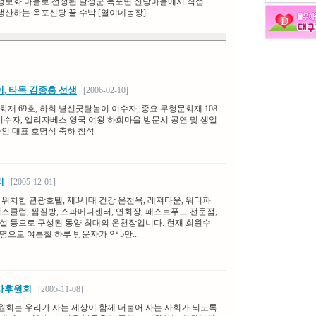
정보화 마을로 선정된 달성군 옥포면 신당마을에서 직접
생산하는 옥포신당 꿀 수박 [열이네농장]
, 타목 김종흥 선생
[2006-02-10]
재 69호, 하회 별신굿탈놀이 이수자, 중요 무형문화재 108
 이수자, 엘리자베스 영국 여왕 하회마을 방문시 공연 및 생일
라인 대표 호명식 축하 참석
리
[2005-12-01]
 위치한 관광호텔, 제3세대 건강 온천욕, 레져타운, 워터파
니스클럽, 찜질방, 스파메디센터, 연회장, 패스트푸드 전문점,
설 등으로 구성된 동양 최대의 온천장입니다. 현재 회원수
 여명으로 여름철 하루 방문자가 약 5만...
사후원회
[2005-11-08]
회는 우리가 사는 세상이 함께 더불어 사는 사회가 되도록