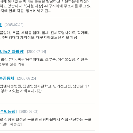
대에 놓여있는 어려운 분들을 발굴하고 지원하는데 최선의
하고 있습니다. *[지원 대상] -대구지역에 주소지를 두고 있
자에 한해 지원 -정부에서 지원...
룸
[2005-07-22]
임대, 투룸, 쓰리룸 임대, 월세, 전세포탈사이트, 직거래,
, 주택임대차 계약정보, 대구지하철노선 정보 제공
합비뇨기과의원]
[2005-07-14]
전립선 튜나, 귀두/음경확대술, 조루증, 여성요실금, 정관복
경수술 전문 의원.
나눔공동체
[2005-06-25]
깜덴나눔병원, 깜덴영성사관학교, 단기선교팀, 생명살리기
운영하고 있는 사회복지기관
 수박농장]
[2005-02-02]
로 선정된 달성군 옥포면 신당마을에서 직접 생산하는 옥포
 [열이네농장]