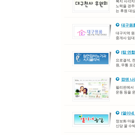
복지 사각지
노력을 경주
는 후원 대상
대구원
대구지역 원룸
중개사 임대
[탑 연
요로결석, 
원, 무통 포
깜덴 
필리핀에서 
운동 등을 
[열이네
정보화 마을
신당 꿀 수박